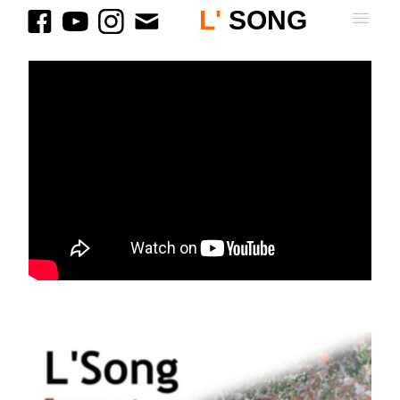
L'
SONG
ACCUEIL
BIOGRAPHIE
CONCERTS
VIDÉOS
DISCOGRAPHIE
BOUTIQUE
CONTACT
Affiche L'Song
0